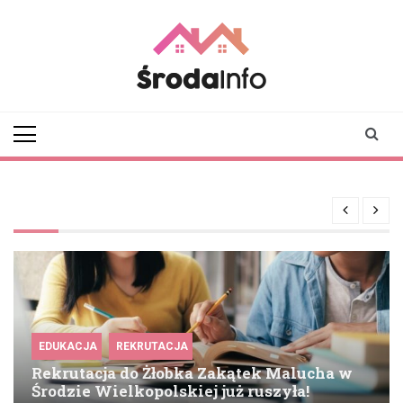
Skip
to
content
srodainfo.pl
Twoje źródło
informacji ze Środy
Wielkopolskiej
EDUKACJA
REKRUTACJA
Rekrutacja do Żłobka Zakątek Malucha w
Środzie Wielkopolskiej już ruszyła!