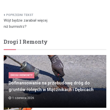
Nawigacja
Wójt będzie zarabiał więcej
wpisu
niż burmistrz?
Drogi I Remonty
DROGI I REMONTY
Dofinansowanie na przebudowę dróg do
gruntów rolnych w Mącznikach i Dębicach
1 czerwca 2026