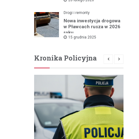
rządowym wsparciem
Drogi i remonty
Nowa inwestycja drogowa
w Pławcach rusza w 2026
roku
15 grudnia 2025
Kronika Policyjna