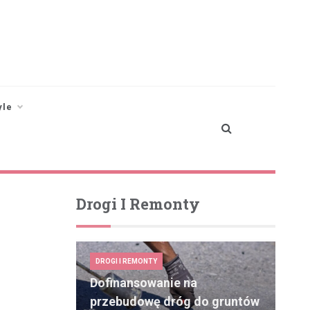
yle
Drogi I Remonty
DROGI I REMONTY
Dofinansowanie na
przebudowę dróg do gruntów