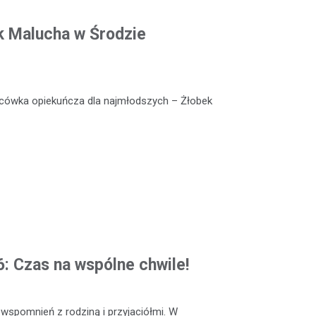
k Malucha w Środzie
lacówka opiekuńcza dla najmłodszych – Żłobek
: Czas na wspólne chwile!
 wspomnień z rodziną i przyjaciółmi. W