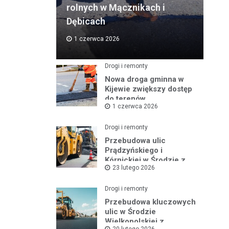
rolnych w Mącznikach i
Dębicach
1 czerwca 2026
Drogi i remonty
Nowa droga gminna w
Kijewie zwiększy dostęp
do terenów
1 czerwca 2026
inwestycyjnych
Drogi i remonty
Przebudowa ulic
Prądzyńskiego i
Kórnickiej w Środzie z
23 lutego 2026
rządowym wsparciem
Drogi i remonty
Przebudowa kluczowych
ulic w Środzie
Wielkopolskiej z
20 lutego 2026