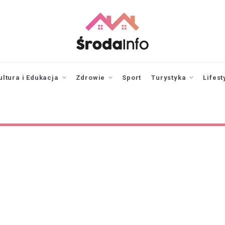
srodainfo.pl
Twoje źródło
informacji ze Środy
Wielkopolskiej
ultura i Edukacja
Zdrowie
Sport
Turystyka
Lifest