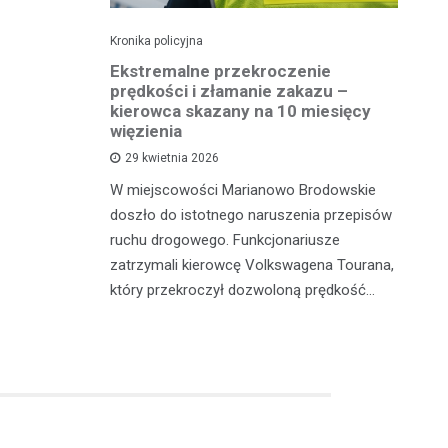
Kronika policyjna
Kro
 41
Ekstremalne przekroczenie
Pi
otykami
prędkości i złamanie zakazu –
tr
kierowca skazany na 10 miesięcy
więzienia
sze z
W 
29 kwietnia 2026
adzili
sł
W miejscowości Marianowo Brodowskie
 zatrzymali
dz
doszło do istotnego naruszenia przepisów
galne
do
ruchu drogowego. Funkcjonariusze
zatrzymali kierowcę Volkswagena Tourana,
który przekroczył dozwoloną prędkość…