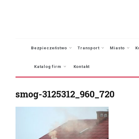
Skip
to
content
Bezpieczeństwo
Transport
Miasto
K
Katalog firm
Kontakt
smog-3125312_960_720