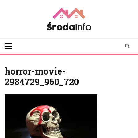
Skip
to
content
srodainfo.pl
Twoje źródło
informacji ze Środy
Wielkopolskiej
horror-movie-
2984729_960_720