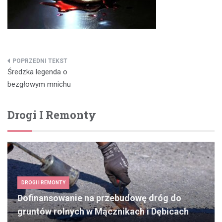
Nawigacja
Średzka legenda o
wpisu
bezgłowym mnichu
Drogi I Remonty
DROGI I REMONTY
Dofinansowanie na przebudowę dróg do
gruntów rolnych w Mącznikach i Dębicach