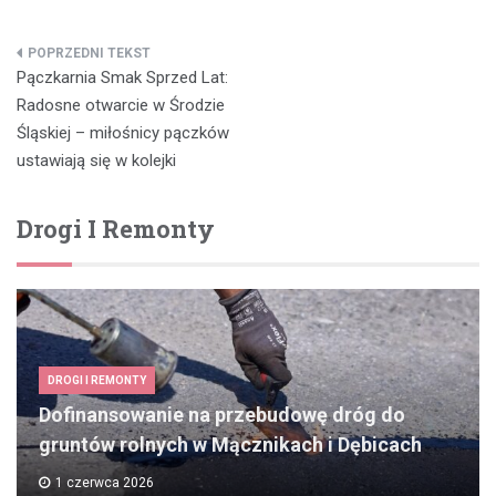
Nawigacja
Pączkarnia Smak Sprzed Lat:
wpisu
Radosne otwarcie w Środzie
Śląskiej – miłośnicy pączków
ustawiają się w kolejki
Drogi I Remonty
DROGI I REMONTY
Dofinansowanie na przebudowę dróg do
gruntów rolnych w Mącznikach i Dębicach
1 czerwca 2026