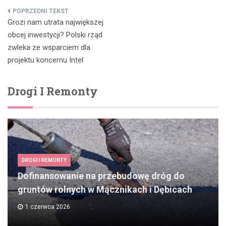
Nawigacja
Grozi nam utrata największej
wpisu
obcej inwestycji? Polski rząd
zwleka ze wsparciem dla
projektu koncernu Intel
Drogi I Remonty
DROGI I REMONTY
Dofinansowanie na przebudowę dróg do
gruntów rolnych w Mącznikach i Dębicach
1 czerwca 2026