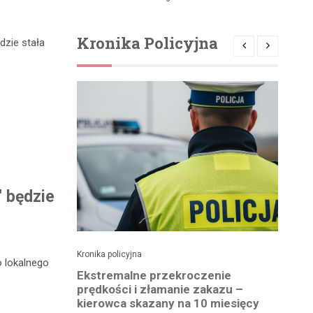
Kronika Policyjna
dzie stała
" będzie
Kronika policyjna
Kro
o lokalnego
 41
Ekstremalne przekroczenie
Pi
otykami
prędkości i złamanie zakazu –
tr
kierowca skazany na 10 miesięcy