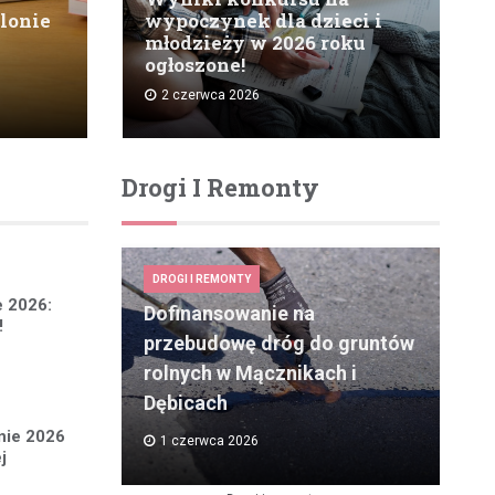
olonie
wypoczynek dla dzieci i
młodzieży w 2026 roku
ogłoszone!
2 czerwca 2026
Drogi I Remonty
DROGI I REMONTY
e 2026:
Dofinansowanie na
!
przebudowę dróg do gruntów
rolnych w Mącznikach i
Dębicach
onie 2026
1 czerwca 2026
j