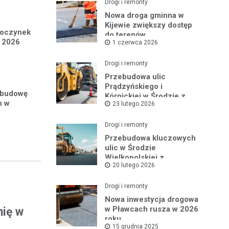
Drogi i remonty
Nowa droga gminna w
Kijewie zwiększy dostęp
poczynek
do terenów
w 2026
1 czerwca 2026
inwestycyjnych
Drogi i remonty
Przebudowa ulic
Prądzyńskiego i
ebudowę
Kórnickiej w Środzie z
h w
23 lutego 2026
rządowym wsparciem
Drogi i remonty
Przebudowa kluczowych
ulic w Środzie
Wielkopolskiej z
20 lutego 2026
rządowym wsparciem
Drogi i remonty
Nowa inwestycja drogowa
w Pławcach rusza w 2026
nię w
roku
15 grudnia 2025