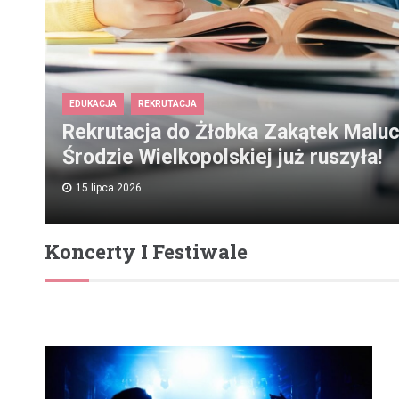
EDUKACJA
REKRUTACJA
Rekrutacja do Żłobka Zakątek Malu
Środzie Wielkopolskiej już ruszyła!
15 lipca 2026
Koncerty I Festiwale