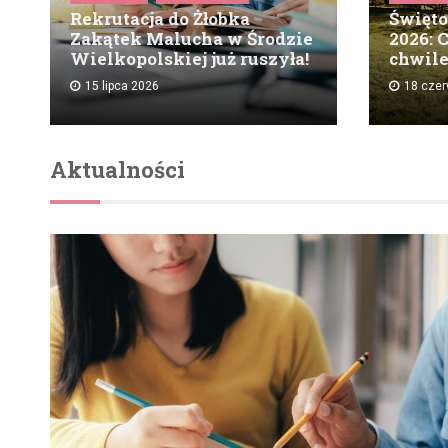
Rekrutacja do Żłobka
Święto
Zakątek Malucha w Środzie
2026: 
Wielkopolskiej już ruszyła!
chwile
15 lipca 2026
18 cze
Aktualności