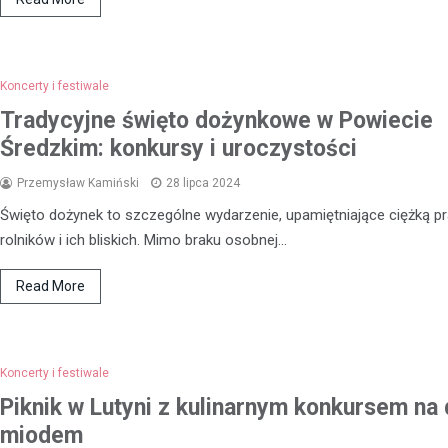
W lutym 2026 roku funkcjonariu
Wydziału Kryminalnego przeprow
skuteczną akcję, podczas której
Koncerty i festiwale
mężczyznę posiadającego niele
Tradycyjne święto dożynkowe w Powiecie
substancje. Interwencja miała…
Średzkim: konkursy i uroczystości
Przemysław Kamiński
28 lipca 2024
Święto dożynek to szczególne wydarzenie, upamiętniające ciężką p
rolników i ich bliskich. Mimo braku osobnej…
Read More
Koncerty i festiwale
Piknik w Lutyni z kulinarnym konkursem na 
miodem