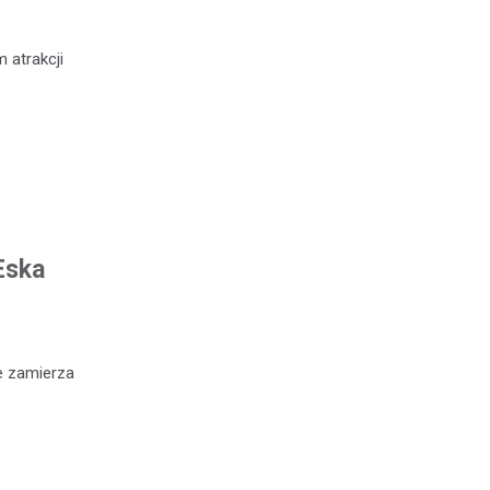
 atrakcji
Eska
e zamierza