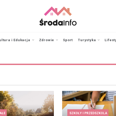
srodainfo.pl
Twoje źródło
informacji ze Środy
Wielkopolskiej
ultura i Edukacja
Zdrowie
Sport
Turystyka
Lifest
AŁE
SZKOŁY I PRZEDSZKOLA