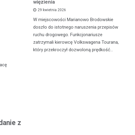
więzienia
sze z
W 
29 kwietnia 2026
adzili
sł
W miejscowości Marianowo Brodowskie
 zatrzymali
dz
doszło do istotnego naruszenia przepisów
galne
do
ruchu drogowego. Funkcjonariusze
zatrzymali kierowcę Volkswagena Tourana,
który przekroczył dozwoloną prędkość…
racę
danie z