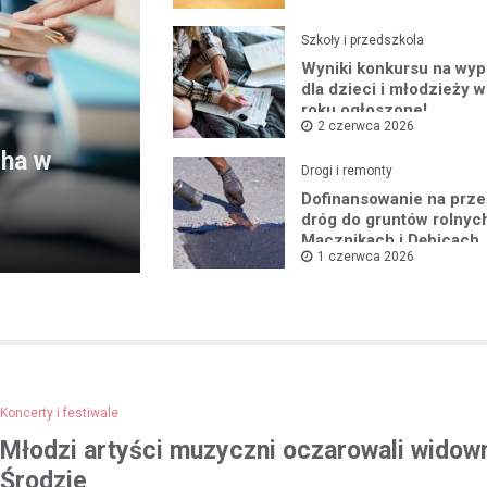
Szkoły i przedszkola
Wyniki konkursu na wy
dla dzieci i młodzieży 
roku ogłoszone!
2 czerwca 2026
cha w
Drogi i remonty
Dofinansowanie na prz
dróg do gruntów rolnyc
Mącznikach i Dębicach
1 czerwca 2026
Koncerty i festiwale
Młodzi artyści muzyczni oczarowali widow
Środzie