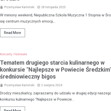
Przemysław Kamiński
28 listopada 2025
W miniony weekend, Niepubliczna Szkoła Muzyczna 1 Stopnia w Śro
się centrum muzycznych emocji,…
Read More
Koncerty i festiwale
Tematem drugiego starcia kulinarnego w
konkursie "Najlepsze w Powiecie Średzkim
średniowieczny bigos
Przemysław Kamiński
2 sierpnia 2024
Kronika policyjna
Drodzy mieszkańcy, zapraszamy do udziału w drugiej edycji naszeg
41-latek w rękach policji z
konkursu kulinarnego "Najlepsze w Powiecie…
zarzutami za handel nark
14 kwietnia 2026
Read More