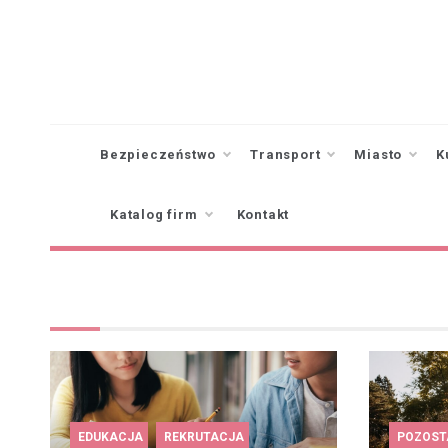
Skip
to
content
Bezpieczeństwo
Transport
Miasto
K
Katalog firm
Kontakt
EDUKACJA
REKRUTACJA
POZOST