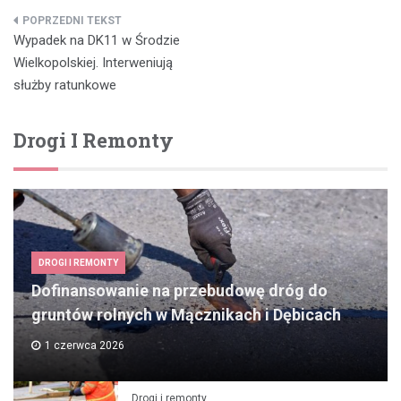
Nawigacja
Wypadek na DK11 w Środzie
wpisu
Wielkopolskiej. Interweniują
służby ratunkowe
Drogi I Remonty
DROGI I REMONTY
Dofinansowanie na przebudowę dróg do
gruntów rolnych w Mącznikach i Dębicach
1 czerwca 2026
Drogi i remonty