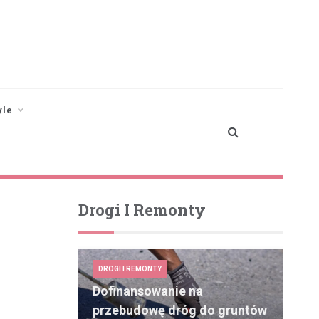
yle
Drogi I Remonty
DROGI I REMONTY
Dofinansowanie na
przebudowę dróg do gruntów