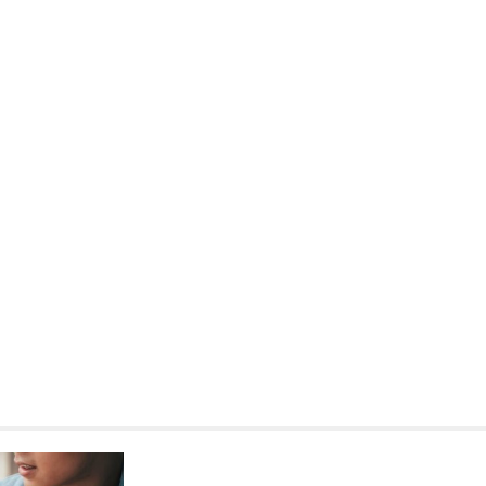
Kronika policyjna
41-latek w rękach policji z
zarzutami za handel nark
14 kwietnia 2026
W lutym 2026 roku funkcjonariu
Wydziału Kryminalnego przeprow
skuteczną akcję, podczas której
mężczyznę posiadającego niele
substancje. Interwencja miała…