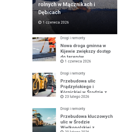
rolnych w Mącznikach i
Dębicach
1 czerwca 2026
Drogi i remonty
Nowa droga gminna w
Kijewie zwiększy dostęp
do terenów
1 czerwca 2026
inwestycyjnych
Drogi i remonty
Przebudowa ulic
Prądzyńskiego i
Kórnickiej w Środzie z
23 lutego 2026
rządowym wsparciem
Drogi i remonty
Przebudowa kluczowych
ulic w Środzie
Wielkopolskiej z
20 lutego 2026