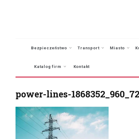
Skip
to
content
Bezpieczeństwo
Transport
Miasto
K
Katalog firm
Kontakt
power-lines-1868352_960_7