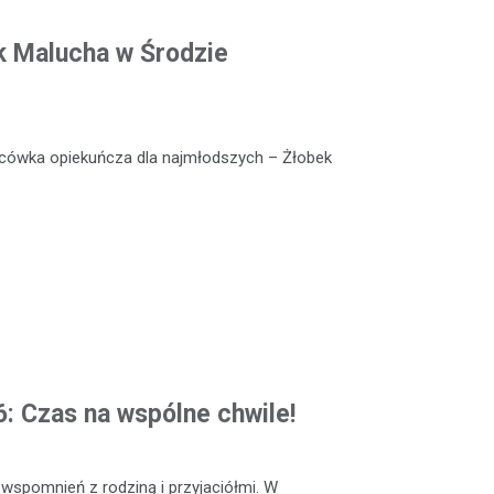
k Malucha w Środzie
lacówka opiekuńcza dla najmłodszych – Żłobek
: Czas na wspólne chwile!
 wspomnień z rodziną i przyjaciółmi. W