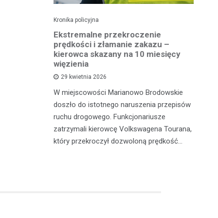
Kronika policyjna
Kro
 41
Ekstremalne przekroczenie
Pi
otykami
prędkości i złamanie zakazu –
tr
kierowca skazany na 10 miesięcy
więzienia
sze z
W 
29 kwietnia 2026
adzili
sł
W miejscowości Marianowo Brodowskie
 zatrzymali
dz
doszło do istotnego naruszenia przepisów
galne
do
ruchu drogowego. Funkcjonariusze
zatrzymali kierowcę Volkswagena Tourana,
który przekroczył dozwoloną prędkość…