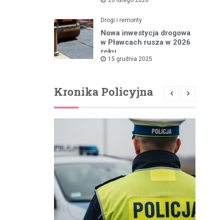
rządowym wsparciem
Drogi i remonty
Nowa inwestycja drogowa
w Pławcach rusza w 2026
roku
15 grudnia 2025
Kronika Policyjna