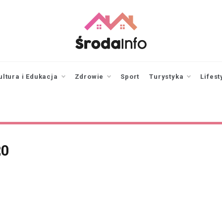
srodainfo.pl
Twoje źródło
informacji ze Środy
Wielkopolskiej
ultura i Edukacja
Zdrowie
Sport
Turystyka
Lifest
20