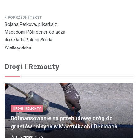
Nawigacja
Bojana Petkova, piłkarka z
wpisu
Macedonii Północnej, dołącza
do składu Polonii Środa
Wielkopolska
Drogi I Remonty
DROGI I REMONTY
Dofinansowanie na przebudowę dróg do
gruntów rolnych w Mącznikach i Dębicach
1 czerwca 2026